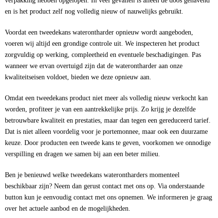
verpakking hebben opgelopen. In veel gevallen is alleen de doos gehavend
Onderhoud en Garantie
en is het product zelf nog volledig nieuw of nauwelijks gebruikt.
Over ons
Voordat een tweedekans waterontharder opnieuw wordt aangeboden,
voeren wij altijd een grondige controle uit. We inspecteren het product
Contact
zorgvuldig op werking, compleetheid en eventuele beschadigingen. Pas
wanneer we ervan overtuigd zijn dat de waterontharder aan onze
kwaliteitseisen voldoet, bieden we deze opnieuw aan.
Omdat een tweedekans product niet meer als volledig nieuw verkocht kan
worden, profiteer je van een aantrekkelijke prijs. Zo krijg je dezelfde
betrouwbare kwaliteit en prestaties, maar dan tegen een gereduceerd tarief.
Dat is niet alleen voordelig voor je portemonnee, maar ook een duurzame
keuze. Door producten een tweede kans te geven, voorkomen we onnodige
verspilling en dragen we samen bij aan een beter milieu.
Ben je benieuwd welke tweedekans waterontharders momenteel
beschikbaar zijn? Neem dan gerust contact met ons op. Via onderstaande
button kun je eenvoudig contact met ons opnemen. We informeren je graag
over het actuele aanbod en de mogelijkheden.